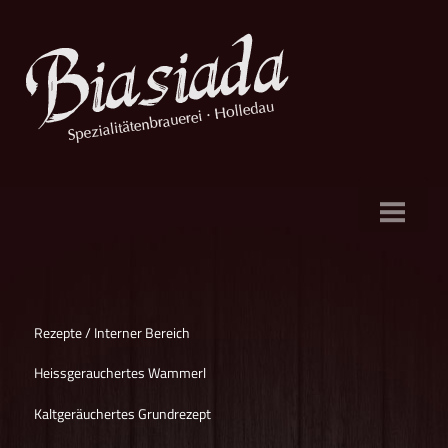
Dahoam
Aktuelles
Biere
Rezepte / Interner Bereich
Heissgerauchertes Wammerl
Brauerei
Kaltgeräuchertes Grundrezept
Hefebank