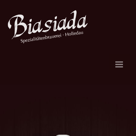
Dahoam
Aktuelles
Biere
Brauerei
Hefebank