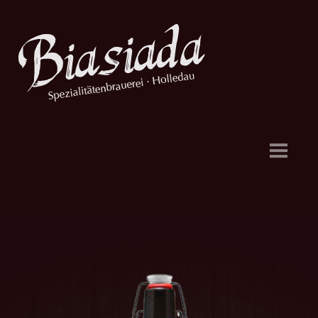
Dahoam
Aktuelles
Biere
Brauerei
Hefebank