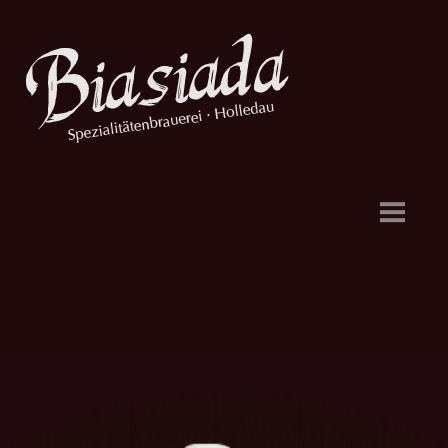
Dahoam
Aktuelles
Biere
Brauerei
Hefebank